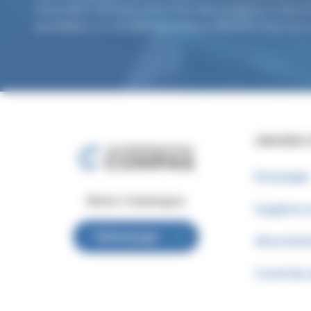
revendeur et vous cherchez des produits à distrib
souhaitez un conseil technique dans le choix d’un
UNIVERS
Essuyage
Notre Catalogue
Hygiène e
Télécharger
Absorban
Contrôle 