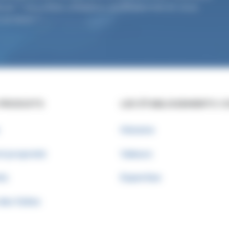
uer ? Vous êtes utilisateur professionnel et vous
 produit ?
 PRODUITS
LES ÉTABLISSEMENTS 
Histoire
t propreté
Valeurs
ts
Expertise
des fuites