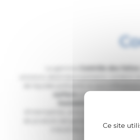
Co
La gamme
Contrôle des fuites
solutions destinées à prévenir, contenir e
de liquides polluants ou aux infiltratio
surface
pour bloquer rapide
inondations
pour protéger l
d’intempéries, ainsi que des
bacs de r
de produits dangereux ou polluants. C
Ce site uti
industries, collectivités et adm
environnemental