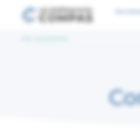
Panneau de gestion des cookies
Nos unive
Home
.
Contrôle des fuites
Co