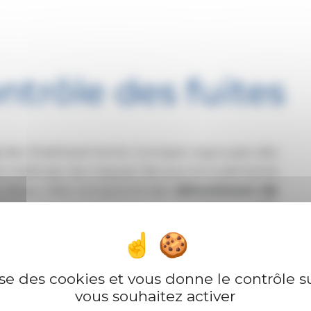
ntrôle des fuites
des Établissements Compas regroupe des
t maîtriser les risques liés aux écoulements
ns d’eau. Elle comprend des
obturateurs de
ment les écoulements, des
systèmes anti-
es installations et les marchandises en cas
étention
conçus pour sécuriser le stockage
es équipements répondent aux besoins des
lise des cookies et vous donne le contrôle 
inistrations souhaitant renforcer la sécurité
vous souhaitez activer
e et la protection de leurs infrastructures.