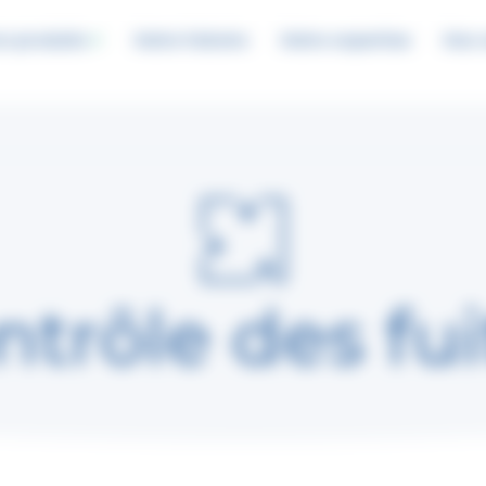
rs produits
Notre histoire
Notre expertise
Nos 
ntrôle des fui